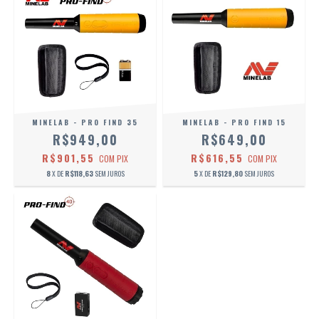
MINELAB - PRO FIND 35
MINELAB - PRO FIND 15
R$949,00
R$649,00
R$901,55
R$616,55
COM
PIX
COM
PIX
8
X DE
R$118,63
SEM JUROS
5
X DE
R$129,80
SEM JUROS